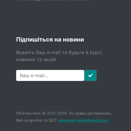
Підпишіться на новини
Вкажіть Ваш e-mail та будьте в курсі
новинок та акцій
ПАНтекстиль © 2012-2026. Усі права застережено.
Веб-розробка та SEO:
alexander.leilek@gmail.com