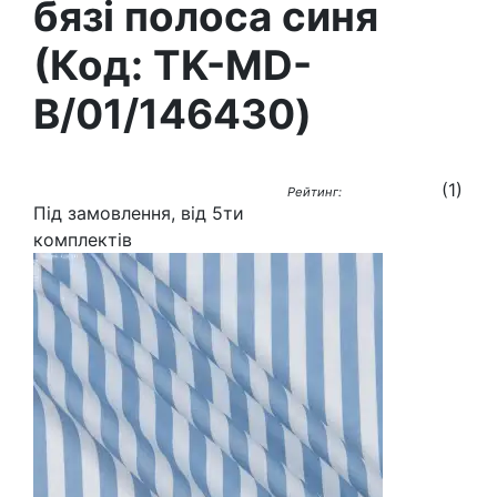
бязі полоса синя
(Код:
TK-MD-
B/01/146430
)
(
1
)
Рейтинг:
Під замовлення, від 5ти
комплектів