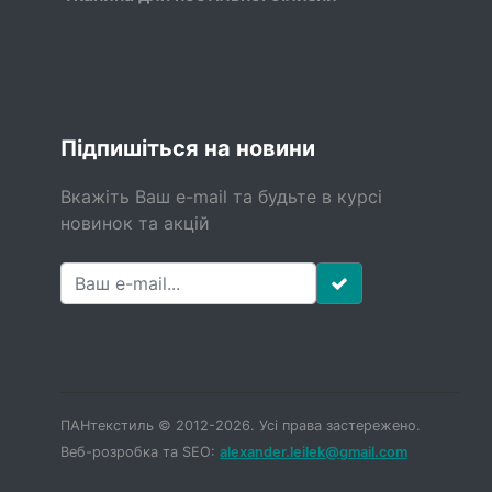
Підпишіться на новини
Вкажіть Ваш e-mail та будьте в курсі
новинок та акцій
ПАНтекстиль © 2012-2026. Усі права застережено.
Веб-розробка та SEO:
alexander.leilek@gmail.com