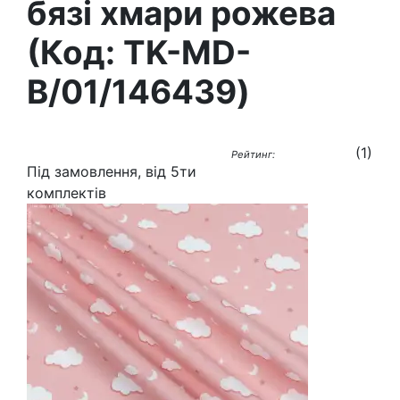
бязі хмари рожева
(Код:
TK-MD-
B/01/146439
)
(
1
)
Рейтинг:
Під замовлення, від 5ти
комплектів