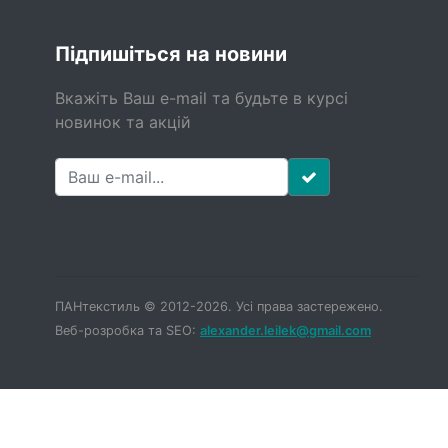
Підпишіться на новини
Вкажіть Ваш e-mail та будьте в курсі
новинок та акцій
ПАНтекстиль © 2012-2026. Усі права застережено.
Веб-розробка та SEO:
alexander.leilek@gmail.com