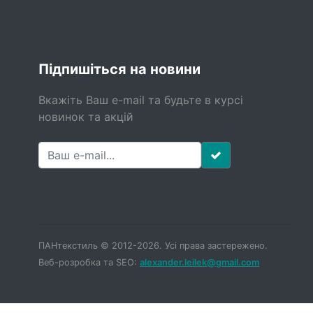
Підпишіться на новини
Вкажіть Ваш e-mail та будьте в курсі
новинок та акцій
ПАНтекстиль © 2012-2026. Усі права застережено.
Веб-розробка та SEO:
alexander.leilek@gmail.com