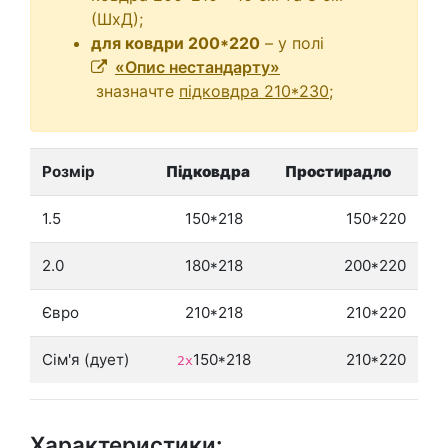
(ШхД);
для ковдри 200*220
– у полі
«Опис нестандарту»
зназначте
підковдра 210*230
;
Розмір
Підковдра
Простирадло
1.5
150*218
150*220
2.0
180*218
200*220
Євро
210*218
210*220
Сім'я (дует)
150*218
210*220
2х
Характеристики: