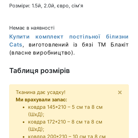
Розміри:
1.5й, 2.0й, євро, сім'я
Немає в наявності
Купити комплект постільної білизни
Cats
, виготовлений із бязі
ТМ Блакіт
(власне виробництво).
Таблиця розмірів
×
Тканина дає усадку!
Ми врахували запас:
ковдра 145*210 – 5 см та 8 см
(ШхД);
ковдра 172*210 – 8 см та 8 см
(ШхД);
ковдра 200*210 – 10 см та 8 см