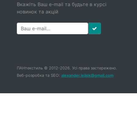
Вкажіть Ваш e-mail та будьте в курсі
новинок та акцій
ПАНтекстиль © 2012-2026. Усі права застережено.
Веб-розробка та SEO:
alexander.leilek@gmail.com