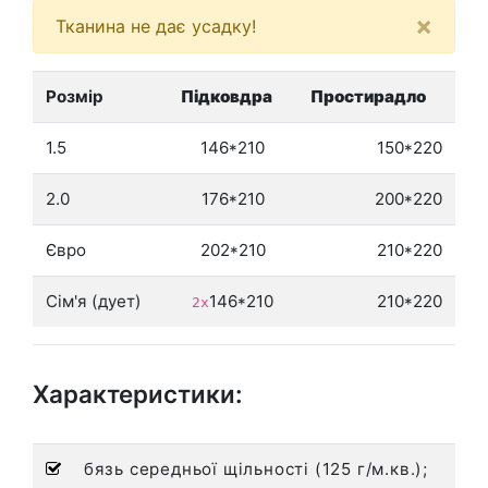
×
Тканина не дає усадку!
Розмір
Підковдра
Простирадло
1.5
146*210
150*220
2.0
176*210
200*220
Євро
202*210
210*220
Сім'я (дует)
146*210
210*220
2х
Характеристики:
бязь середньої щільності (125 г/м.кв.);