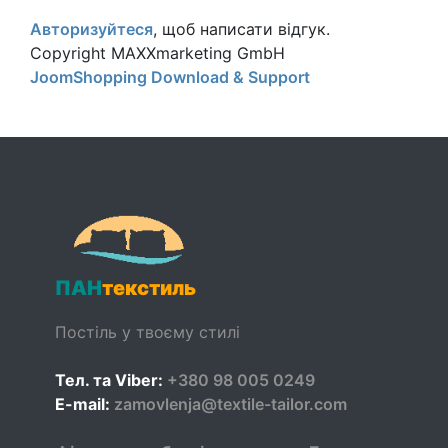
Авторизуйтеся
, щоб написати відгук.
Copyright MAXXmarketing GmbH
JoomShopping Download & Support
ПАН
текстиль
Постіль у твоєму стилі
Тел. та Viber:
+380 98 005 0249
E-mail:
zamovlenja@textile-tailor.com