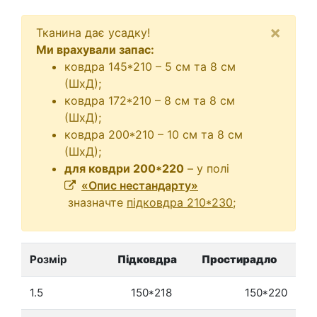
×
Тканина дає усадку!
Ми врахували запас:
ковдра 145*210 – 5 см та 8 см
(ШхД);
ковдра 172*210 – 8 см та 8 см
(ШхД);
ковдра 200*210 – 10 см та 8 см
(ШхД);
для ковдри 200*220
– у полі
«Опис нестандарту»
зназначте
підковдра 210*230
;
Розмір
Підковдра
Простирадло
1.5
150*218
150*220