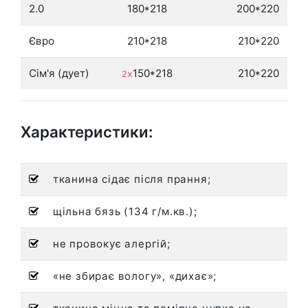
2.0
180*218
200*220
Євро
210*218
210*220
Сім'я (дует)
150*218
210*220
2х
Характеристики:
тканина сідає після прання;
щільна бязь (134 г/м.кв.);
не провокує алергій;
«не збирає вологу», «дихає»;