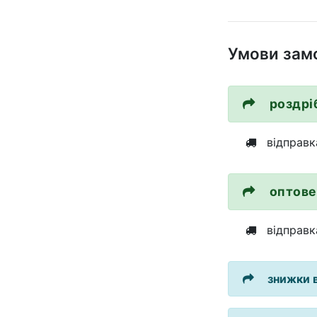
Умови зам
роздрі
відправка
оптове
відправка
знижки в