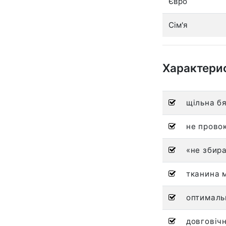
Євро
Сім'я
Характери
щільна бя
не провок
«не збира
тканина м
оптималь
довговічн