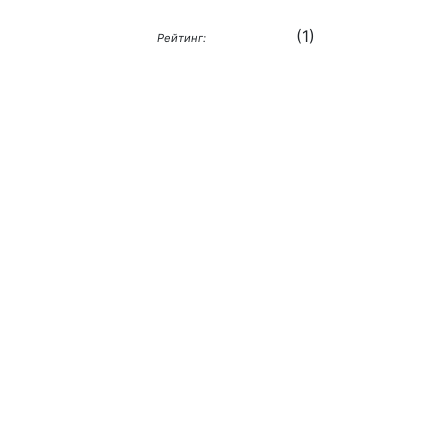
(
1
)
Рейтинг: