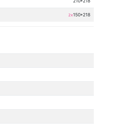
210*218
150*218
2х