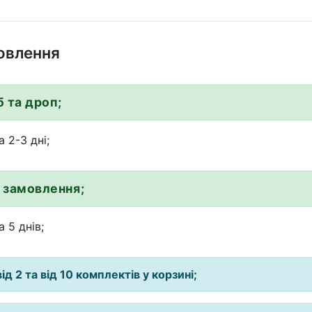
овлення
б та дроп;
 2-3 дні;
 замовлення;
 5 днів;
ід 2 та від 10 комплектів у корзині;