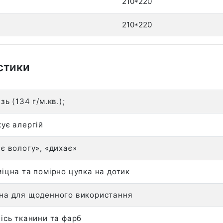
210*220
210*220
стики
зь (134 г/м.кв.);
ує алергій
є вологу», «дихає»
іцна та помірно цупка на дотик
на для щоденного використання
ісь тканини та фарб