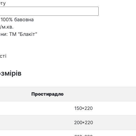
рту
100% бавовна
/м.кв.
ни:
ТМ "Блакіт"
сті
змірів
Простирадло
150*220
200*220