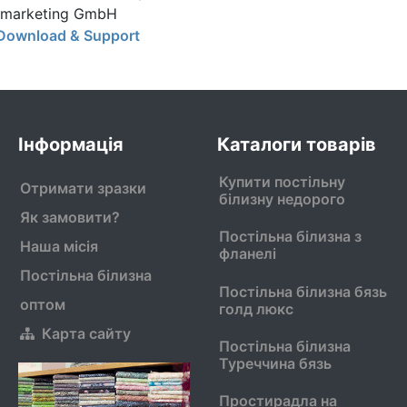
Xmarketing GmbH
Download & Support
Інформація
Каталоги товарів
Купити постільну
Отримати зразки
білизну недорого
Як замовити?
Постільна білизна з
Наша місія
фланелі
Постільна білизна
Постільна білизна бязь
оптом
голд люкс
Карта сайту
Постільна білизна
Туреччина бязь
Простирадла на