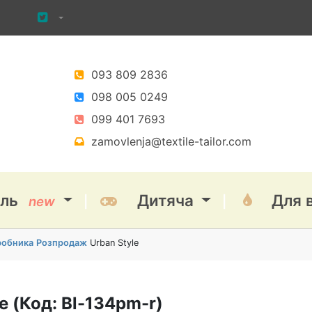
093 809 2836
098 005 0249
099 401 7693
zamovlenja@textile-tailor.com
іль
Дитяча
Для 
new
иробника
Розпродаж
Urban Style
le
(Код:
Bl-134pm-r
)