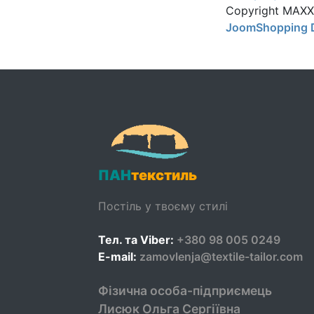
Copyright MAX
JoomShopping 
ПАН
текстиль
Постіль у твоєму стилі
Тел. та Viber:
+380 98 005 0249
E-mail:
zamovlenja@textile-tailor.com
Фізична особа-підприємець
Лисюк Ольга Сергіївна