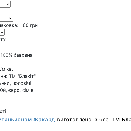
аковка:
+60 грн
рту
100% бавовна
/м.кв.
ни:
ТМ "Блакіт"
унки, чоловічі
.0й, євро, сім'я
сті
омпаньйоном Жакард
виготовлено із бязі
ТМ Бла