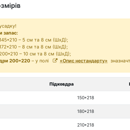
змірів
усадку!
и запас:
145*210 – 5 см та 8 см (ШхД);
172*210 – 8 см та 8 см (ШхД);
200*210 – 10 см та 8 см (ШхД);
вдри 200*220
– у полі
«Опис нестандарту»
зназнач
Підковдра
150*218
180*218
210*218