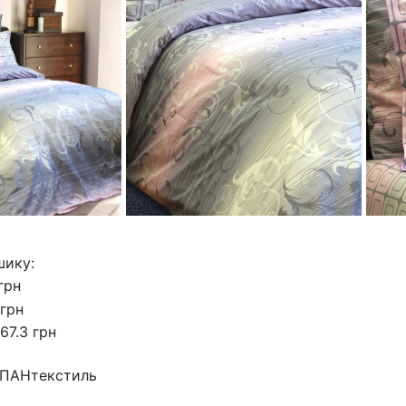
шику:
грн
 грн
67.3 грн
ПАНтекстиль