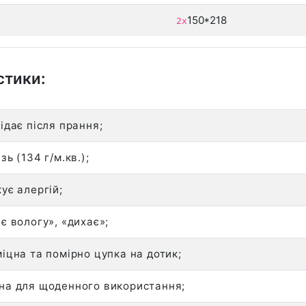
150*218
2х
стики:
ідає після прання;
зь (134 г/м.кв.);
ує алергій;
є вологу», «дихає»;
іцна та помірно цупка на дотик;
на для щоденного використання;