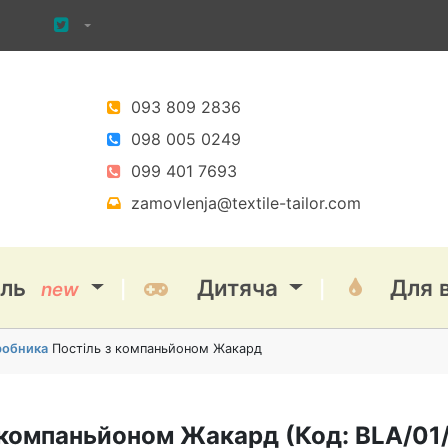
093 809 2836
098 005 0249
099 401 7693
zamovlenja@textile-tailor.com
іль
Дитяча
Для 
new
иробника
Постіль з компаньйоном Жакард
з компаньйоном Жакард
(Код:
BLA/01