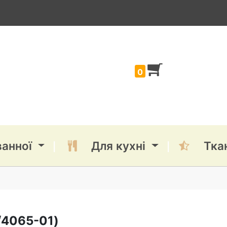
0
ванної
Для кухні
Тка
/4065-01
)