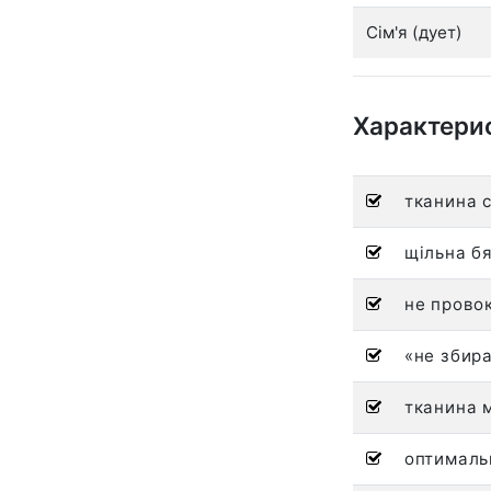
Сім'я (дует)
Характери
тканина с
щільна бя
не провок
«не збира
тканина м
оптималь