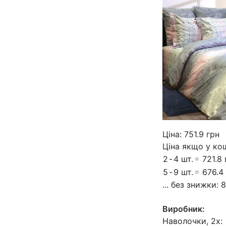
Ціна:
751.9
грн
Ціна якщо у ко
2
-
4 шт.
=
721.8 
5
-
9 шт.
=
676.4
... без знижки:
8
Виробник:
Наволочки, 2х: