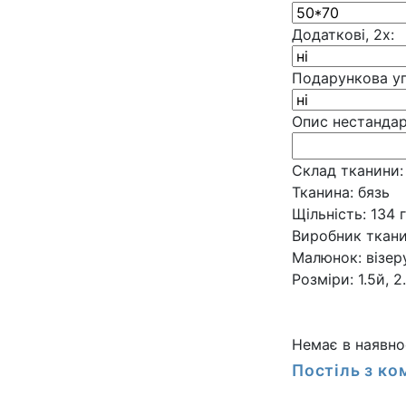
Додаткові, 2х:
Подарункова уп
Опис нестанда
Склад тканини:
Тканина:
бязь
Щільність:
134 г
Виробник ткани
Малюнок:
візер
Розміри:
1.5й, 2
Немає в наявно
Постіль з к