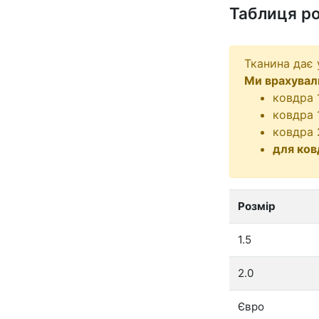
Таблиця ро
Тканина дає 
Ми врахувал
ковдра 
ковдра 
ковдра 
для ко
Розмір
1.5
2.0
Євро