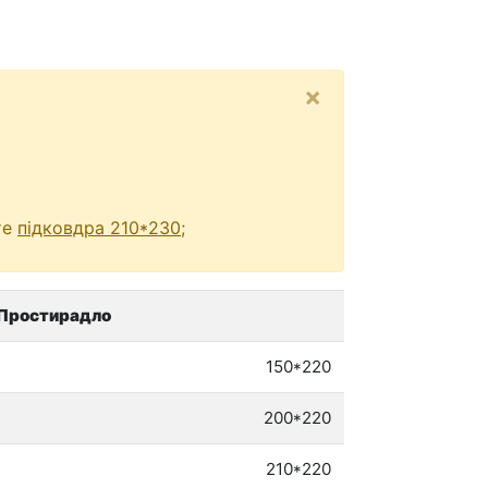
×
те
підковдра 210*230
;
Простирадло
150*220
200*220
210*220