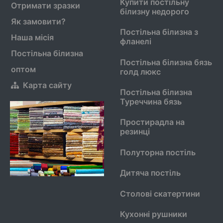
Купити постільну
Отримати зразки
білизну недорого
Як замовити?
Постільна білизна з
Наша місія
фланелі
Постільна білизна
Постільна білизна бязь
оптом
голд люкс
Карта сайту
Постільна білизна
Туреччина бязь
Простирадла на
резинці
Полуторна постіль
Дитяча постіль
Столові скатертини
Кухонні рушники