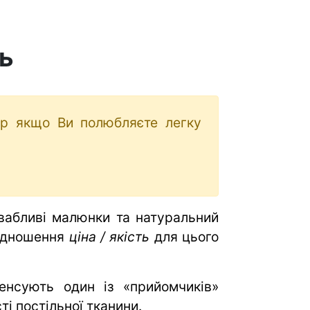
ть
ір якщо Ви полюбляєте легку
вабливі малюнки та натуральний
відношення
ціна / якість
для цього
нсують один із «прийомчиків»
ті постільної тканини.