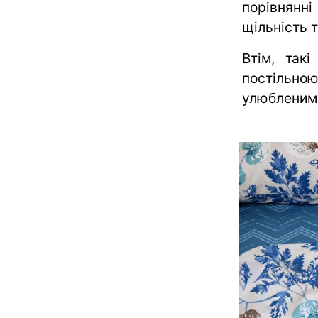
порівнянн
щільність 
Втім, так
постільно
улюбленим