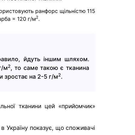
ористовують ранфорс щільністю 115
2
арба = 120 г/м
.
равило, йдуть іншим шляхом.
2
г/м
, то саме такою є тканина
2
 зростає на 2-5 г/м
.
ільної тканини цей «прийомчик»
в Україну показує, що споживачі