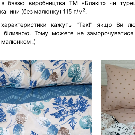
і з бяззю виробництва ТМ «Блакіт» чи тур
2
тканини (без малюнку) 115 г/м
.
і характеристики кажуть "Так!" якщо Ви л
ю білизною. Тому можете не заморочуватися 
 малюнком :)