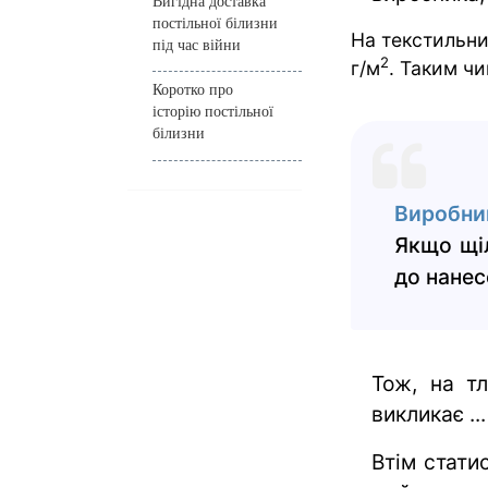
Вигідна доставка
постільної білизни
На текстильни
під час війни
2
г/м
. Таким чи
Коротко про
історію постільної
білизни
Виробни
Якщо щіл
до нанес
Тож, на тл
викликає ..
Втім стати