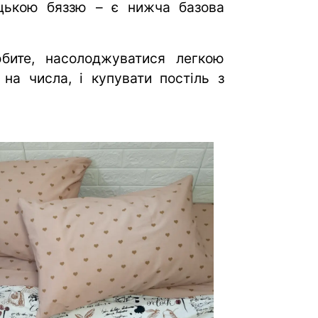
ецькою бяззю – є нижча базова
юбите, насолоджуватися легкою
на числа, і купувати постіль з