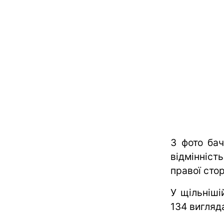
З фото бач
відмінніст
правої сто
У щільніші
134 вигляд