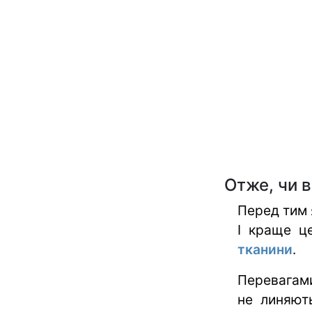
Отже, чи в
Перед тим
І краще ц
тканини
.
Перевагами
не линяють