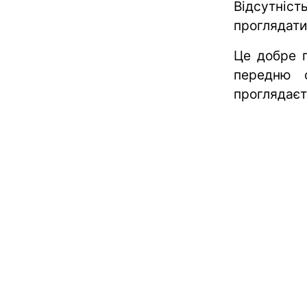
Відсутніс
проглядати
Це добре п
передню с
проглядаєт