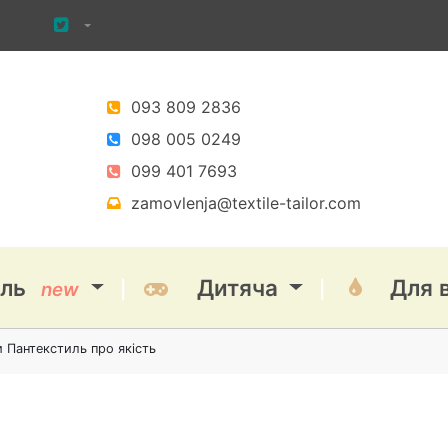
093 809 2836
098 005 0249
099 401 7693
zamovlenja@textile-tailor.com
іль
Дитяча
Для 
new
 Пантекстиль про якість