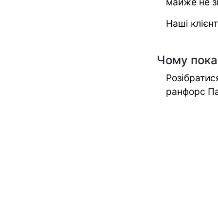
майже не з
Наші клієн
Чому пока
Розібратис
ранфорс Па