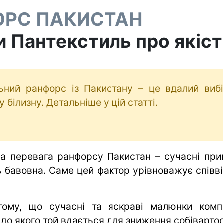
ОРС ПАКИСТАН
и Пантекстиль про якіс
ьний ранфорс із Пакистану – це вдалий виб
у білизну. Детальніше у цій статті.
а перевага ранфорсу Пакистан – сучасні при
 бавовна. Саме цей фактор урівноважує спів
ому, що сучасні та яскраві малюнки компе
 до якого той вдається для зниження собівартос