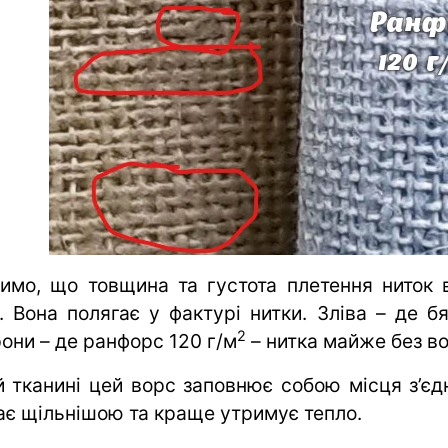
имо, що товщина та густота плетення ниток 
ь. Вона полягає у фактурі нитки. Зліва – де б
2
рони – де ранфорс 120 г/м
– нитка майже без во
й тканині цей ворс заповнює собою місця з’єд
ає щільнішою та краще утримує тепло.