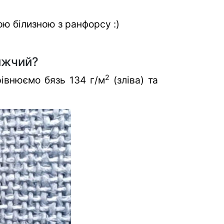
ю білизною з ранфорсу :)
ижчий?
2
івнюємо бязь 134 г/м
(зліва) та