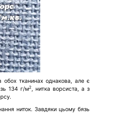
в обох тканинах однакова, але є
2
язь 134 г/м
, нитка ворсиста, а з
рсу.
нання ниток. Завдяки цьому бязь