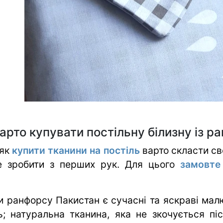
арто купувати постільну білизну із 
 як
купити тканини на постіль
варто скласти св
е зробити з перших рук. Для цього
замовте
 ранфорсу Пакистан є сучасні та яскраві малюн
; натуральна тканина, яка не зкочується пі