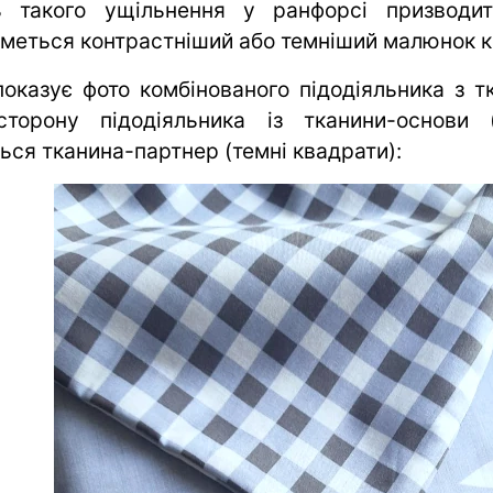
ть такого ущільнення у ранфорсі призводи
меться контрастніший або темніший малюнок к
оказує фото комбінованого підодіяльника з 
торону підодіяльника із тканини-основи (
ься тканина-партнер (темні квадрати):