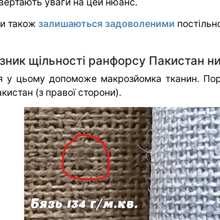
вертають уваги на цей нюанс.
ти також
залишаються задоволеними
постільно
зник щільності ранфорсу Пакистан н
я у цьому допоможе макрозйомка тканин. Пор
кистан (з правої сторони).