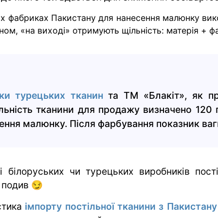
х фабриках Пакистану для нанесення малюнку вик
ном, «на виході» отримують щільність: матерія + ф
ки турецьких тканин
та ТМ «Блакіт», як п
ьність тканини для продажу визначено 120 
ення малюнку. Після фарбування показник ваги
і білоруських чи турецьких виробників пост
. подив 😏
стика
імпорту постільної тканини з Пакистану