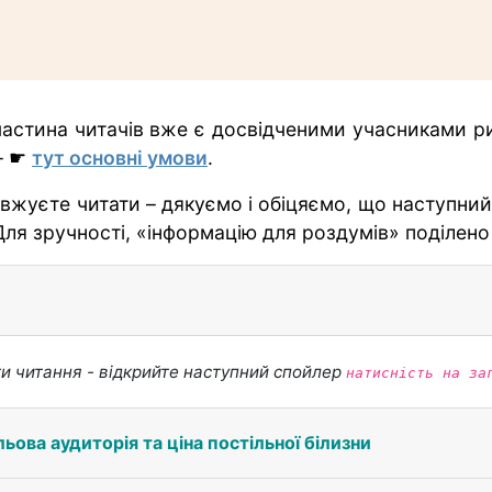
частина читачів вже є досвідченими учасниками ри
– ☛
тут основні умови
.
жуєте читати – дякуємо і обіцяємо, що наступний 
Для зручності, «інформацію для роздумів» поділено
и читання - відкрийте наступний спойлер
натисність на за
ільова аудиторія та ціна постільної білизни