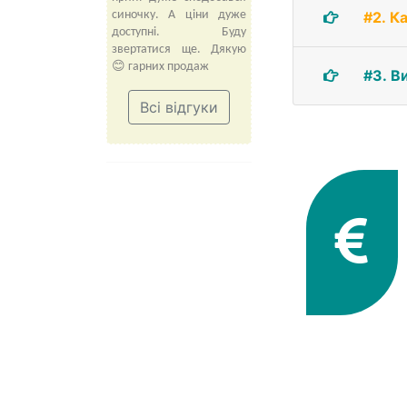
#2. К
синочку. А ціни дуже
доступні. Буду
звертатися ще. Дякую
😊 гарних продаж
#3. В
Всі відгуки