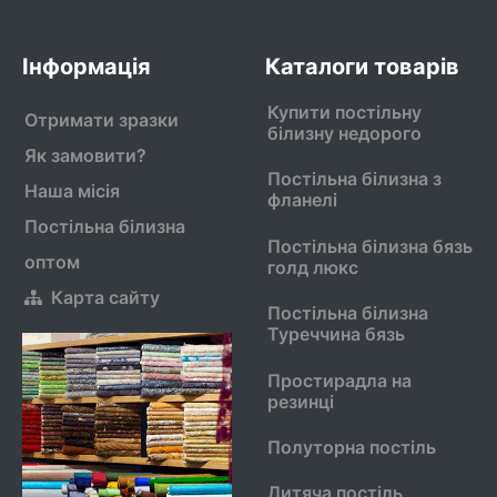
Інформація
Каталоги товарів
Купити постільну
Отримати зразки
білизну недорого
Як замовити?
Постільна білизна з
Наша місія
фланелі
Постільна білизна
Постільна білизна бязь
оптом
голд люкс
Карта сайту
Постільна білизна
Туреччина бязь
Простирадла на
резинці
Полуторна постіль
Дитяча постіль