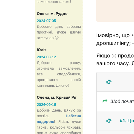
замовлення також!
Ольга. м. Рудно
2024-07-08
Доброго дня, забрала
простині, дуже дякую
Імовірно, що 
все супер 😊
дропшипінгу; 
Юлія
Якщо ж продов
2024-03-12
вашого часу. 
Доброго ранку,
отримала замовлення,
все сподобалося,
процвітання вашій
компнанії. Дякую!
Олена, м. Кривий Ріг
Щоб почат
2024-06-18
Добрий день. Дякую за
постіль
Небесна
#1. Ц
подорож
! Якість дуже
гарна, кольори яскраві,
принт дуже сподобався