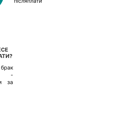
післяплати
ЕСЕ
АТИ?
 брак
и -
ти за