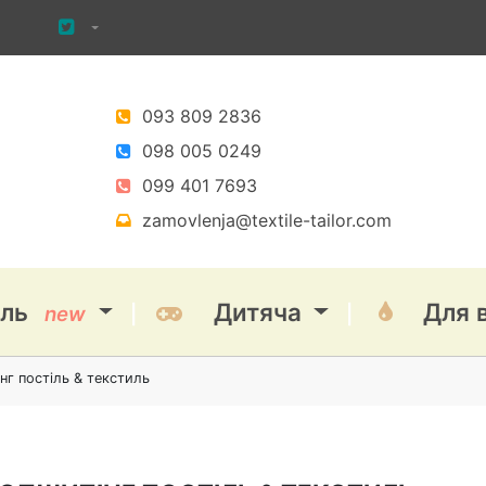
093 809 2836
098 005 0249
099 401 7693
zamovlenja@textile-tailor.com
іль
Дитяча
Для 
new
нг постіль & текстиль