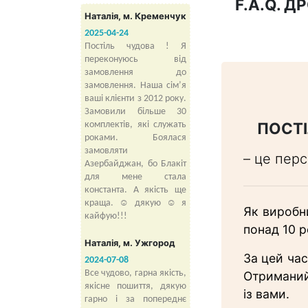
F.A.Q. 
Наталія, м. Кременчук
2025-04-24
Постіль чудова ! Я
переконуюсь від
замовлення до
замовлення. Наша сімʼя
ваші клієнти з 2012 року.
Замовили більше 30
ПОСТІ
комплектів, які служать
роками. Боялася
замовляти
– це перс
Азербайджан, бо Блакіт
для мене стала
константа. А якість ще
краща. ☺️ дякую ☺️ я
Як виробн
кайфую!!!
понад 10 р
Наталія, м. Ужгород
За цей час
2024-07-08
Отриманий
Все чудово, гарна якість,
якісне пошиття, дякую
із вами.
гарно і за попереднє