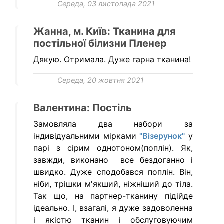
Середа, 03 листопада 2021
Жанна, м. Київ: Тканина для
постільної білизни Пленер
Дякую. Отримала. Дуже гарна тканина!
Середа, 20 жовтня 2021
Валентина: Постіль
Замовляла два набори за
індивідуальними мірками
"Візерунок"
у
парі з сірим однотоном(поплін). Як,
завжди, виконано все бездоганно і
швидко. Дуже сподобався поплін. Він,
ніби, трішки м'якший, ніжніший до тіла.
Так що, на партнер-тканину підійде
ідеально. І, взагалі, я дуже задоволенна
і якістю тканин і обслуговуючим