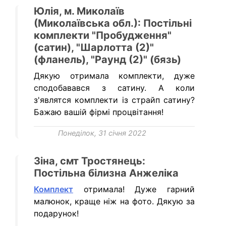
Юлія, м. Миколаїв
(Миколаївська обл.): Постільні
комплекти "Пробудження"
(сатин), "Шарлотта (2)"
(фланель), "Раунд (2)" (бязь)
Дякую отримала комплекти, дуже
сподобавався з сатину. А коли
з'являтся комплекти із страйп сатину?
Бажаю вашій фірмі процвітання!
Понеділок, 31 січня 2022
Зіна, смт Тростянець:
Постільна білизна Анжеліка
Комплект
отримала! Дуже гарний
малюнок, краще ніж на фото. Дякую за
подарунок!