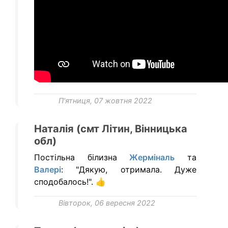
П'ятниця, 07 жовтня 2022
Наталія (смт Літин, Вінницька
обл)
Постільна білизна
Жерміналь
та
Валері
: "Дякую, отримала. Дуже
сподобалось!". 👍
Вівторок, 06 вересня 2022