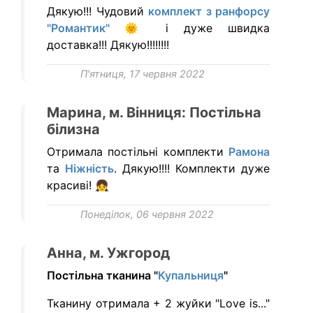
Дякую!!! Чудовий
комплект з ранфорсу
"Романтик" 🌞
і дуже швидка
доставка!!! Дякую!!!!!!!!
П'ятниця, 17 червня 2022
Марина, м. Вінниця: Постільна
білизна
Отримала постільні комплекти
Рамона
та
Ніжність
. Дякую!!!! Комплекти дуже
красиві! 👧
Понеділок, 06 червня 2022
Анна, м. Ужгород
Постільна тканина "
Купальниця
"
Тканину отримала + 2 жуйки "Love is..."