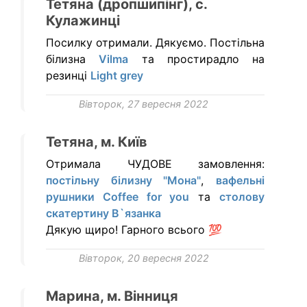
Тетяна (дропшипінг), c.
Кулажинці
Посилку отримали. Дякуємо. Постільна
білизна
Vilma
та простирадло на
резинці
Light grey
Вівторок, 27 вересня 2022
Тетяна, м. Київ
Отримала ЧУДОВЕ замовлення:
постільну білизну "Мона"
,
вафельні
рушники Coffee for you
та
столову
скатертину В`язанка
Дякую щиро! Гарного всього 💯
Вівторок, 20 вересня 2022
Марина, м. Вінниця