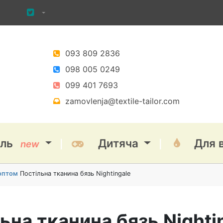
093 809 2836
098 005 0249
099 401 7693
zamovlenja@textile-tailor.com
іль
Дитяча
Для 
new
 оптом
Постільна тканина бязь Nightingale
ьна тканина бязь Nighti