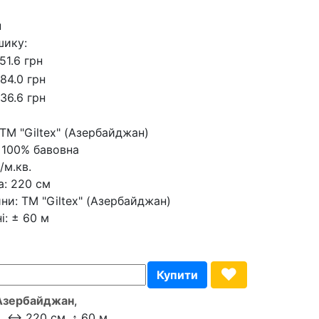
н
шику:
51.6 грн
84.0 грн
36.6 грн
ТМ "Giltex" (Азербайджан)
100% бавовна
/м.кв.
а:
220 см
ни:
ТМ "Giltex" (Азербайджан)
і:
± 60 м
Азербайджан
,
в., ↔ 220 см, ↨ 60 м