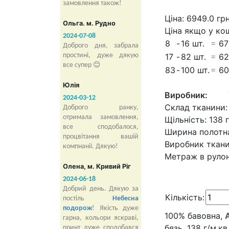
замовлення також!
Ціна:
6949.0
гр
Ольга. м. Рудно
Ціна якщо у ко
2024-07-08
8
-
16 шт.
=
67
Доброго дня, забрала
17
-
82 шт.
=
62
простині, дуже дякую
все супер 😊
83
-
100 шт.
=
60
Юлія
Виробник:
2024-03-12
Склад тканини:
Доброго ранку,
отримала замовлення,
Щільність:
138 г
все сподобалося,
Ширина полотн
процвітання вашій
Виробник ткани
компнанії. Дякую!
Метраж в рулон
Олена, м. Кривий Ріг
2024-06-18
Добрий день. Дякую за
Кількість:
постіль
Небесна
подорож
! Якість дуже
100% бавовна,
гарна, кольори яскраві,
бязь, 138 г/м.к
принт дуже сподобався