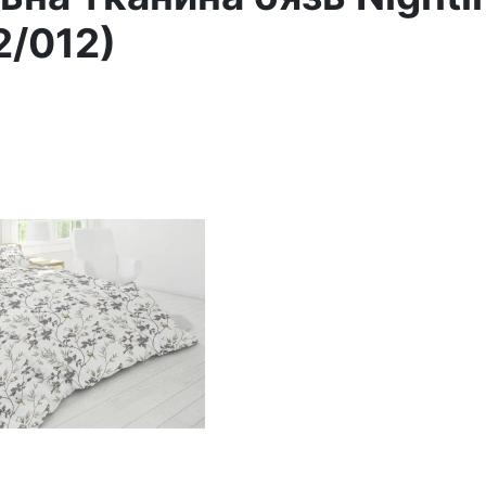
2/012
)