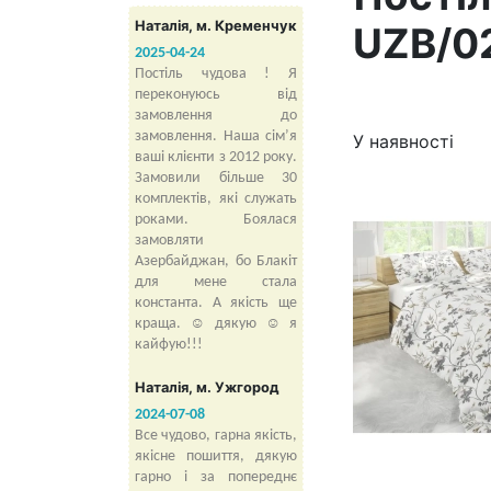
Наталія, м. Кременчук
UZB/0
2025-04-24
Постіль чудова ! Я
переконуюсь від
замовлення до
замовлення. Наша сімʼя
У наявності
ваші клієнти з 2012 року.
Замовили більше 30
комплектів, які служать
роками. Боялася
замовляти
Азербайджан, бо Блакіт
для мене стала
константа. А якість ще
краща. ☺️ дякую ☺️ я
кайфую!!!
Наталія, м. Ужгород
2024-07-08
Все чудово, гарна якість,
якісне пошиття, дякую
гарно і за попереднє