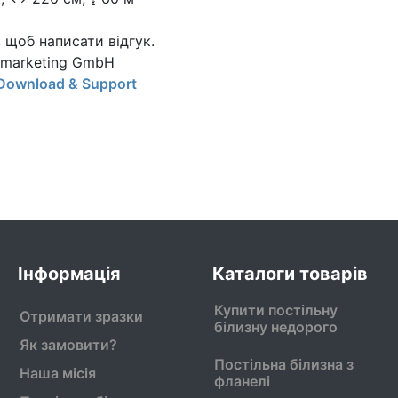
, щоб написати відгук.
Xmarketing GmbH
Download & Support
Інформація
Каталоги товарів
Купити постільну
Отримати зразки
білизну недорого
Як замовити?
Постільна білизна з
Наша місія
фланелі