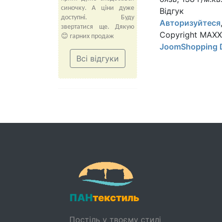
синочку. А ціни дуже
Відгук
доступні. Буду
Авторизуйтеся
звертатися ще. Дякую
Copyright MAX
😊 гарних продаж
JoomShopping 
Всі відгуки
ПАН
текстиль
Постіль у твоєму стилі